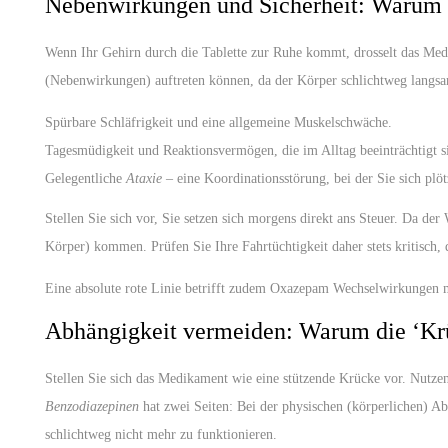
Nebenwirkungen und Sicherheit: Warum I
Wenn Ihr Gehirn durch die Tablette zur Ruhe kommt, drosselt das Medi
(Nebenwirkungen) auftreten können, da der Körper schlichtweg langsam
Spürbare Schläfrigkeit und eine allgemeine Muskelschwäche.
Tagesmüdigkeit und Reaktionsvermögen, die im Alltag beeinträchtigt s
Gelegentliche
Ataxie
– eine Koordinationsstörung, bei der Sie sich plö
Stellen Sie sich vor, Sie setzen sich morgens direkt ans Steuer. Da de
Körper) kommen. Prüfen Sie Ihre Fahrtüchtigkeit daher stets kritisch
Eine absolute rote Linie betrifft zudem Oxazepam Wechselwirkungen m
Abhängigkeit vermeiden: Warum die ‘Krü
Stellen Sie sich das Medikament wie eine stützende Krücke vor. Nutzen
Benzodiazepinen
hat zwei Seiten: Bei der physischen (körperlichen) A
schlichtweg nicht mehr zu funktionieren.