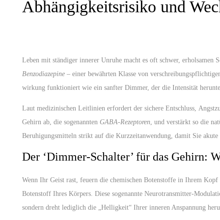
Abhängigkeitsrisiko und We
Leben mit ständiger innerer Unruhe macht es oft schwer, erholsamen 
Benzodiazepine
– einer bewährten Klasse von verschreibungspflichtigen
wirkung
funktioniert wie ein sanfter Dimmer, der die Intensität herunt
Laut medizinischen Leitlinien erfordert der sichere Entschluss,
Angstz
Gehirn ab, die sogenannten
GABA-Rezeptoren
, und verstärkt so die na
Beruhigungsmitteln
strikt auf die Kurzzeitanwendung, damit Sie akute 
Der ‘Dimmer-Schalter’ für das Gehirn: 
Wenn Ihr Geist rast, feuern die chemischen Botenstoffe in Ihrem Kop
Botenstoff Ihres Körpers. Diese sogenannte Neurotransmitter-Modulati
sondern dreht lediglich die „Helligkeit“ Ihrer inneren Anspannung he