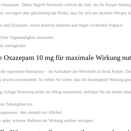
on Oxazepam. Dieser Begriff beschreibt schlicht die Zeit, die Ihr Körper benöti
en, verringert aber gleichzeitig das Risiko, dass Sie sich am nächsten Morgen 
am und Diazepam, einem deutlich stärkeren und länger wirkenden Präparat:
liche Tagesmüdigkeit minimiert.
ft verträglicher.
ie Oxazepam 10 mg für maximale Wirkung nu
ie sogenannte Resorption – die Aufnahme des Wirkstoffs in Ihren Körper. Dies
absolut entscheidend. So stellen Sie sicher, dass die beruhigende Wirkung g
ichtige Dosierung sicher im Alltag umzusetzen, befolgen Sie am besten diese 
em Zubettgehen ein.
ungswasser, aber niemals mit Alkohol.
 späte, schwere Mahlzeit die Wirkung spürbar verzögert.