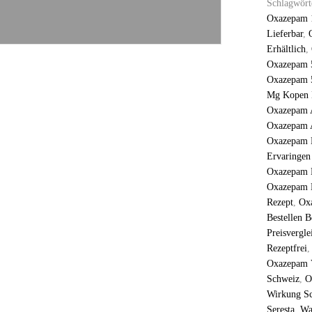
Schlagwört
Oxazepam 
Lieferbar
,
Erhältlich
,
Oxazepam 
Oxazepam 
Mg Kopen 
Oxazepam 
Oxazepam A
Oxazepam 
Ervaringen
Oxazepam 
Oxazepam 
Rezept
,
Ox
Bestellen B
Preisvergle
Rezeptfrei
Oxazepam V
Schweiz
,
O
Wirkung S
Seresta​
,
Wa