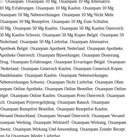
er:
Oxazepam
,
Oxazepam 10 Mg
,
Oxazepam 10 Mg Alternative
,
10 Mg Erfahrungen
,
Oxazepam 10 Mg Kaufen
,
Oxazepam 10 Mg
Oxazepam 10 Mg Nebenwirkungen
,
Oxazepam 10 Mg Nicht Mehr
Oxazepam 10 Mg Rezeptfrei
,
Oxazepam 10 Mg Zum Schlafen
,
50 Mg
,
Oxazepam 50 Mg Kaufen
,
Oxazepam 50 Mg Kaufen Österreich
,
50 Mg Kaufen Schweiz
,
Oxazepam 50 Mg Kopen België
,
Oxazepam 50
Nederland
,
Oxazepam 50 Mg Lieferbar
,
Oxazepam Alternative
,
Apotheek België
,
Oxazepam Apotheek Nederland
,
Oxazepam Apotheke
,
potheke Österreich
,
Oxazepam Bijwerkingen
,
Oxazepam Dosierung
,
Drug​
,
Oxazepam Erfahrungen
,
Oxazepam Ervaringen België
,
Oxazepam
 Nederland
,
Oxazepam Generisch Kaufen
,
Oxazepam Generisch Kopen
,
Handelsname
,
Oxazepam Kaufen
,
Oxazepam Nebenwirkungen
,
Nebenwirkungen Schweiz
,
Oxazepam Nicht Lieferbar
,
Oxazepam Ohne
azepam Online Apotheke
,
Oxazepam Online Bestellen
,
Oxazepam Online
elgië
,
Oxazepam Online Kaufen
,
Oxazepam Preis Österreich
,
Oxazepam
ich
,
Oxazepam Prijsvergelijking
,
Oxazepam Rausch
,
Oxazepam
,
Oxazepam Rezeptfrei Bestellen
,
Oxazepam Rezeptfrei Kaufen
,
ersand Deutschland
,
Oxazepam Versand Österreich
,
Oxazepam Versand
xazepam Werking
,
Oxazepam Wirkstoff
,
Oxazepam Wirkung
,
Oxazepam
chweiz
,
Oxazepam Wirkung Und Anwendung
,
Oxazepam Zonder Recept
,
nn Ist Oxazepam Wieder Lieferbar