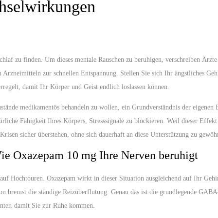
chselwirkungen
Schlaf zu finden. Um dieses mentale Rauschen zu beruhigen, verschreiben Ärz
 Arzneimitteln zur schnellen Entspannung. Stellen Sie sich Ihr ängstliches Ge
erregelt, damit Ihr Körper und Geist endlich loslassen können.
ustände medikamentös behandeln
zu wollen, ein Grundverständnis der eigenen 
türliche Fähigkeit Ihres Körpers, Stresssignale zu blockieren. Weil dieser Effekt
Krisen sicher überstehen, ohne sich dauerhaft an diese Unterstützung zu gewöh
Wie Oxazepam 10 mg Ihre Nerven beruhigt
f auf Hochtouren. Oxazepam wirkt in dieser Situation ausgleichend auf Ihr Ge
on bremst die ständige Reizüberflutung. Genau das ist die grundlegende GABA-
runter, damit Sie zur Ruhe kommen.