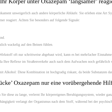
hr Körper unter Oxazepam ‘langsamer’ reagi
kament unweigerlich auch andere körperliche Abläufe. Sie erleben eine Art Sy
er reagiert. Achten Sie besonders auf folgende Signale:
ind.
tzlich wackelig auf den Beinen fühlen.
r Wirkstoff oft nur schrittweise abgebaut wird, kann es bei mehrfacher Einnahm
, da Ihre Reflexe im Straßenverkehr auch nach dem Aufwachen noch gefährlich 
it Alkohol: Diese Kombination ist hochgradig riskant, da beide Substanzen d
cke’ Oxazepam nur eine vorübergehende Hilfe
 Sie diese zu lange, verlernt Ihr körpereigenes Beruhigungssystem, wieder ganz
bhängigkeit verlangt der Organismus nach dem Stoff, während bei der psychisch