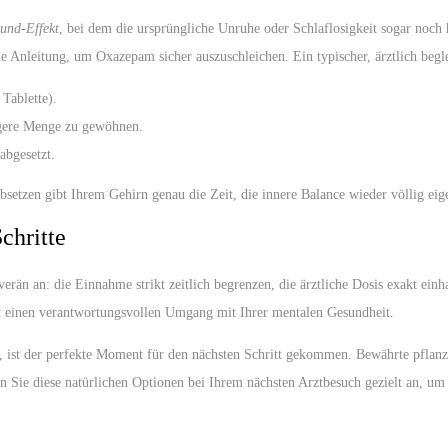
und-Effekt
, bei dem die ursprüngliche Unruhe oder Schlaflosigkeit sogar noch
 Anleitung, um Oxazepam sicher auszuschleichen. Ein typischer, ärztlich begleit
 Tablette).
ngere Menge zu gewöhnen.
abgesetzt.
Absetzen gibt Ihrem Gehirn genau die Zeit, die innere Balance wieder völlig eig
chritte
erän an: die Einnahme strikt zeitlich begrenzen, die ärztliche Dosis exakt e
ht einen verantwortungsvollen Umgang mit Ihrer mentalen Gesundheit.
ert, ist der perfekte Moment für den nächsten Schritt gekommen. Bewährte pflan
n Sie diese natürlichen Optionen bei Ihrem nächsten Arztbesuch gezielt an, um 