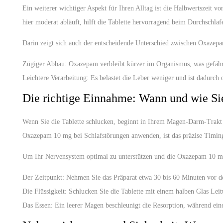
Ein weiterer wichtiger Aspekt für Ihren Alltag ist die Halbwertszeit v
hier moderat abläuft, hilft die Tablette hervorragend beim Durchschlaf
Darin zeigt sich auch der entscheidende Unterschied zwischen Oxazep
Zügiger Abbau:
Oxazepam verbleibt kürzer im Organismus, was gefähr
Leichtere Verarbeitung:
Es belastet die Leber weniger und ist dadurch o
Die richtige Einnahme: Wann und wie S
Wenn Sie die Tablette schlucken, beginnt in Ihrem Magen-Darm-Trakt d
Oxazepam 10 mg bei Schlafstörungen anwenden, ist das präzise Timing 
Um Ihr Nervensystem optimal zu unterstützen und die Oxazepam 10 mg r
Der Zeitpunkt:
Nehmen Sie das Präparat etwa 30 bis 60 Minuten vor d
Die Flüssigkeit:
Schlucken Sie die Tablette mit einem halben Glas Leit
Das Essen:
Ein leerer Magen beschleunigt die Resorption, während eine