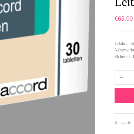
Lei
€
65.00
Erfahren S
Nebenwirku
Sicherheits
Kategorie: