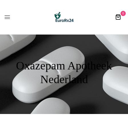
0
Oxazepam Apotheek
Nederland