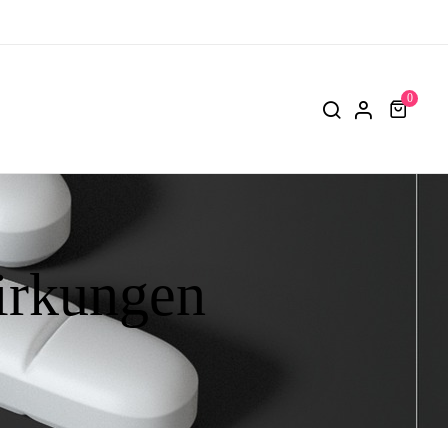
0
rkungen