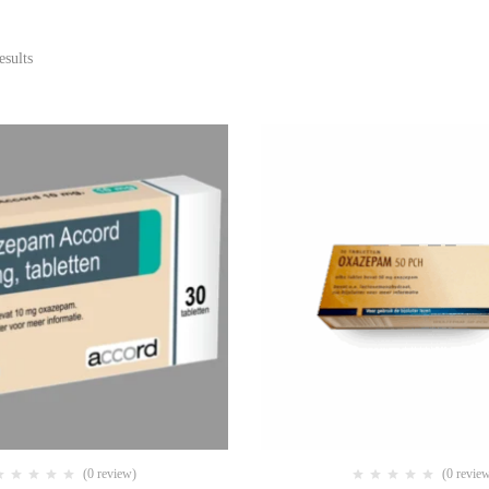
esults
(0 review)
(0 revie