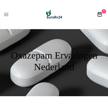
0
Oxazepam Ervaringen
Nederland