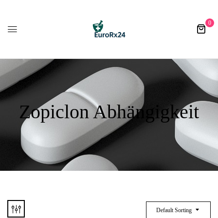
0
Zopiclon Abhängigkeit
Default Sorting