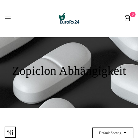
0
Zopiclon Abhängigkeit
Default Sorting