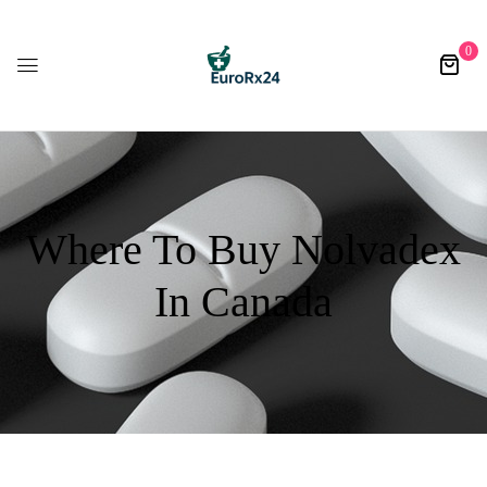
0
Where To Buy Nolvadex
In Canada