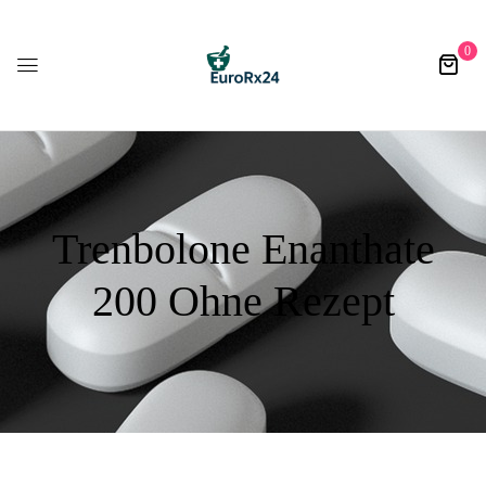
0
Trenbolone Enanthate
200 Ohne Rezept