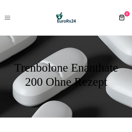
0
Trenbolone Enanthate
200 Ohne Rezept