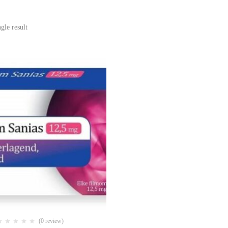
gle result
(0 review)