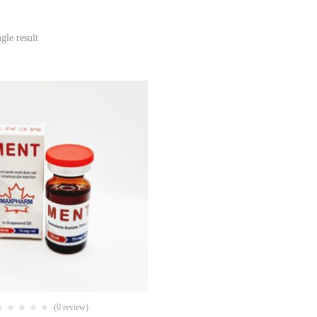
gle result
(0 review)