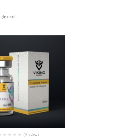
gle result
(0 review)