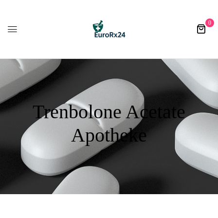
0
Trenbolone Acetate
Apotheke