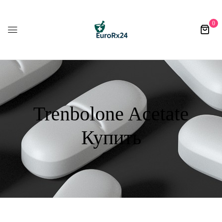
0
Trenbolone Acetate
Купить