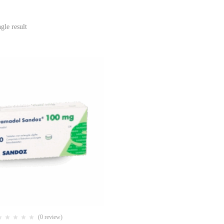
gle result
(0 review)