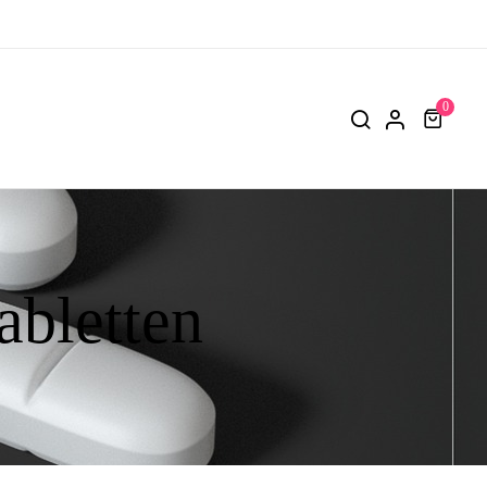
0
abletten