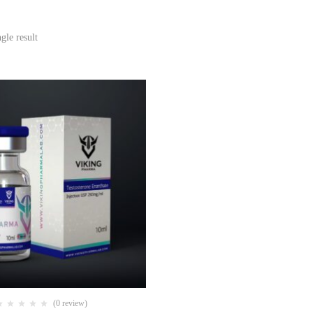
gle result
(0 review)