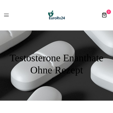
0
Testosterone Enanthate
Ohne Rezept