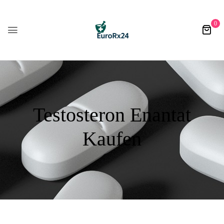
0
Testosteron Enantat
Kaufen