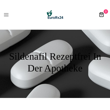
0
Sildenafil Rezeptfrei In
Der Apotheke