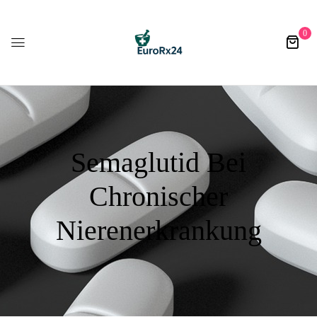
0
Semaglutid Bei
Chronischer
Nierenerkrankung