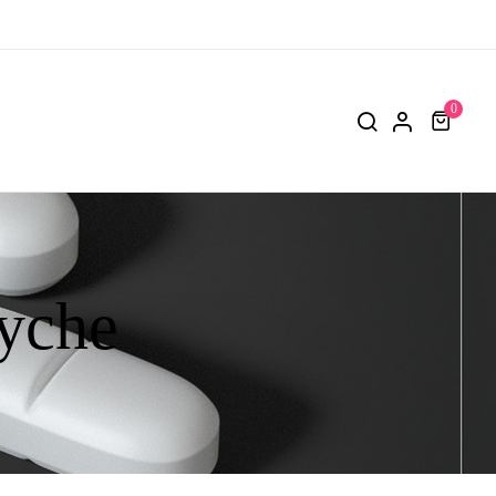
0
yche