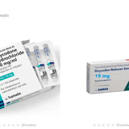
esults
(0 review)
(0 revie