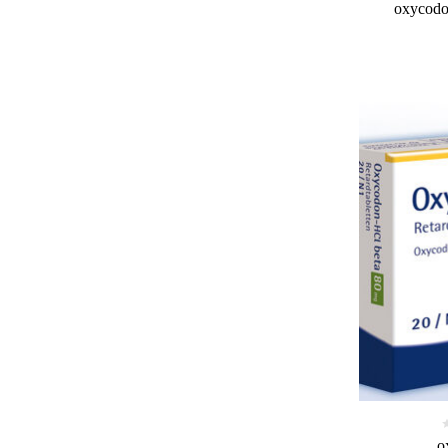
oxycodo
o