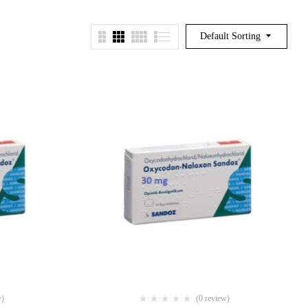
Default Sorting
w)
(0 review)