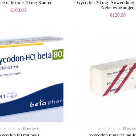
ne naloxone 10 mg Kaufen
Oxycodon 20 mg: Anwendung,
Nebenwirkungen
€
100.00
€
120.00
(0 review)
(0 revie
xycodon 80 mg preis
oxycodon preis 80 mg 