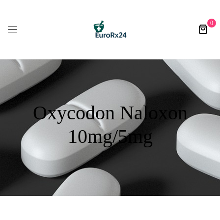
0
Oxycodon Naloxon
10mg/5mg