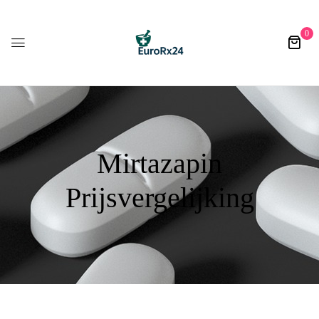
0
Mirtazapin
Prijsvergelijking