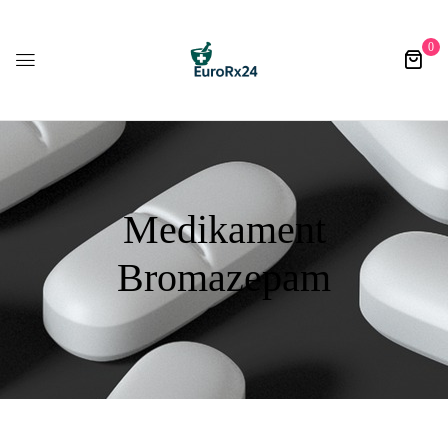
0
Medikament
Bromazepam