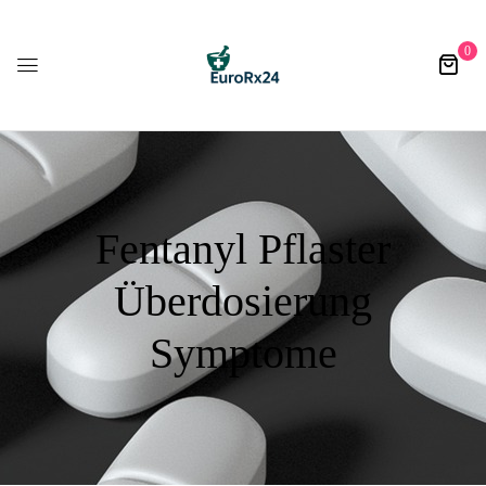
0
Fentanyl Pflaster
Überdosierung
Symptome