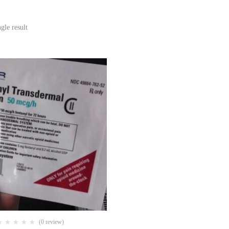
gle result
(0 review)