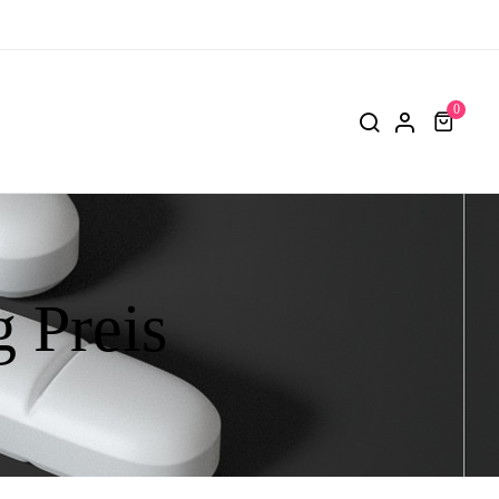
0
g Preis