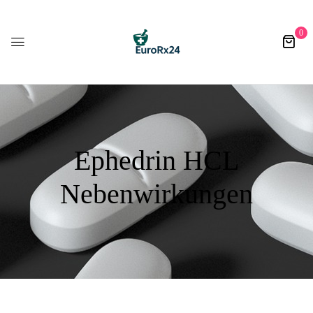
0
Ephedrin HCL
Nebenwirkungen