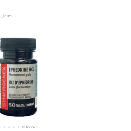
gle result
(0 review)