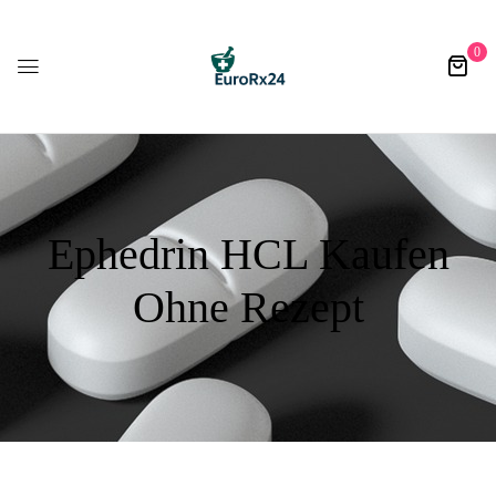
0
Ephedrin HCL Kaufen
Ohne Rezept