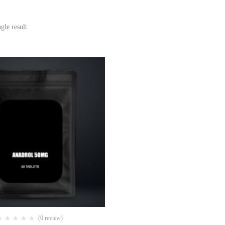
gle result
(0 review)