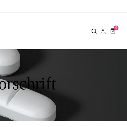
0
rschrift