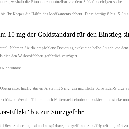
nuten, weshalb die Einnahme unmittelbar vor dem Schlafen erfolgen sollte.
 bis Ihr Körper die Hälfte des Medikaments abbaut. Diese beträgt 8 bis 15 Stun
 10 mg der Goldstandard für den Einstieg si
ster”. Nehmen Sie die empfohlene Dosierung exakt eine halbe Stunde vor dem 
da dies den Wirkstoffabbau gefährlich verzögert.
 Richtlinien:
 Obergrenze; häufig starten Ärzte mit 5 mg, um nächtliche Schwindel-Stürze z
rschätzen. Wer die Tablette nach Mitternacht einnimmt, riskiert eine starke 
-Effekt’ bis zur Sturzgefahr
t. Diese Sedierung – also eine spürbare, tiefgreifende Schläfrigkeit – gehört z