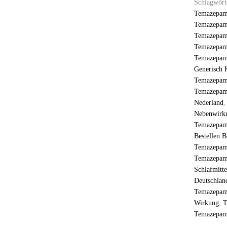
Schlagwört
Temazepam
Temazepa
Temazepam
Temazepam
Temazepam 
Generisch 
Temazepam
Temazepam
Nederland
Nebenwirk
Temazepam
Bestellen B
Temazepam 
Temazepam 
Schlafmitte
Deutschlan
Temazepam
Wirkung
,
T
Temazepam