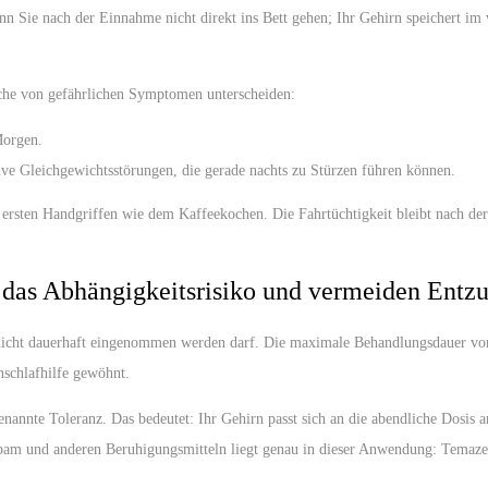
wenn Sie nach der Einnahme nicht direkt ins Bett gehen; Ihr Gehirn speichert
iche von gefährlichen Symptomen unterscheiden:
Morgen.
e Gleichgewichtsstörungen, die gerade nachts zu Stürzen führen können.
rsten Handgriffen wie dem Kaffeekochen. Die Fahrtüchtigkeit bleibt nach der
das Abhängigkeitsrisiko und vermeiden Entz
 nicht dauerhaft eingenommen werden darf. Die maximale Behandlungsdauer von
nschlafhilfe gewöhnt.
enannte Toleranz. Das bedeutet: Ihr Gehirn passt sich an die abendliche Dosis
m und anderen Beruhigungsmitteln liegt genau in dieser Anwendung: Temazepam 