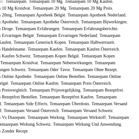
er:
Temazepam
,
Temazepam 10 Mg
,
Temazepam 10 Mg Kaufen
,
 10 Mg Kruidvat
,
Temazepam 20 Mg
,
Temazepam 20 Mg Preis
,
m 20mg
,
Temazepam Apotheek België
,
Temazepam Apotheek Nederland
,
 Apotheke
,
Temazepam Apotheke Österreich
,
Temazepam Bijwerkingen
,
 Droge
,
Temazepam Erfahrungen
,
Temazepam Erfahrungsberichte
,
Ervaringen België
,
Temazepam Ervaringen Nederland
,
Temazepam
Kaufen
,
Temazepam Generisch Kopen
,
Temazepam Halbwertszeit
,
 Handelsname
,
Temazepam Kaufen
,
Temazepam Kaufen Österreich
,
 Kaufen Schweiz
,
Temazepam Kopen België
,
Temazepam Kopen
,
Temazepam Kruidvat
,
Temazepam Nebenwirkungen
,
Temazepam
ungen Schweiz
,
Temazepam Oder Tavor
,
Temazepam Ohne Rezept
,
 Online Apotheke
,
Temazepam Online Bestellen
,
Temazepam Online
elgië
,
Temazepam Online Kaufen
,
Temazepam Preis Österreich
,
Preisvergleich
,
Temazepam Prijsvergelijking
,
Temazepam Rezeptfrei
,
Rezeptfrei Bestellen
,
Temazepam Rezeptfrei Kaufen
,
Temazepam
l
,
Temazepam Side Effects
,
Temazepam Überdosis
,
Temazepam Versand
d
,
Temazepam Versand Österreich
,
Temazepam Versand Schweiz
,
 Vs Diazepam
,
Temazepam Werking
,
Temazepam Wirkstoff
,
Temazepam
emazepam Wirkung Schweiz
,
Temazepam Wirkung Und Anwendung
,
 Zonder Recept