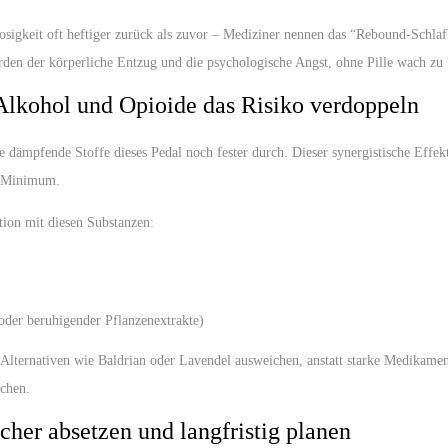
flosigkeit oft heftiger zurück als zuvor – Mediziner nennen das “Rebound-Schl
den der körperliche Entzug und die psychologische Angst, ohne Pille wach zu l
lkohol und Opioide das Risiko verdoppeln
ämpfende Stoffe dieses Pedal noch fester durch. Dieser synergistische Effekt
es Minimum.
ion mit diesen Substanzen:
n oder beruhigender Pflanzenextrakte)
e Alternativen wie Baldrian oder Lavendel ausweichen, anstatt starke Medikamen
ichen.
cher absetzen und langfristig planen