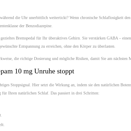
während die Uhr unerbittlich weitertickt? Wenn chronische Schlaflosigkeit den
entenklasse der Benzodiazepine.
 gezieltes Bremspedal für Ihr überaktives Gehirn. Sie verstärken GABA – einen 
 gewünschte Entspannung zu erreichen, ohne den Körper zu überlasten.
rkweise, die richtige Dosierung und mögliche Risiken, damit Sie am nächsten 
epam 10 mg Unruhe stoppt
htiges Stoppsignal. Hier setzt die Wirkung an, indem sie den natürlichen Bo
für Ihren natürlichen Schlaf. Das passiert in drei Schritten:
t.
lt.