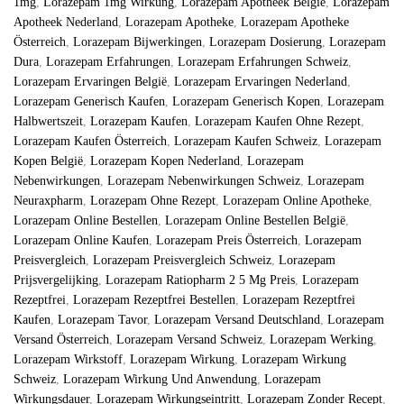
1mg
,
Lorazepam 1mg Wirkung
,
Lorazepam Apotheek België
,
Lorazepam
Apotheek Nederland
,
Lorazepam Apotheke
,
Lorazepam Apotheke
Österreich
,
Lorazepam Bijwerkingen
,
Lorazepam Dosierung
,
Lorazepam
Dura
,
Lorazepam Erfahrungen
,
Lorazepam Erfahrungen Schweiz
,
Lorazepam Ervaringen België
,
Lorazepam Ervaringen Nederland
,
Lorazepam Generisch Kaufen
,
Lorazepam Generisch Kopen
,
Lorazepam
Halbwertszeit
,
Lorazepam Kaufen
,
Lorazepam Kaufen Ohne Rezept
,
Lorazepam Kaufen Österreich
,
Lorazepam Kaufen Schweiz
,
Lorazepam
Kopen België
,
Lorazepam Kopen Nederland
,
Lorazepam
Nebenwirkungen
,
Lorazepam Nebenwirkungen Schweiz
,
Lorazepam
Neuraxpharm
,
Lorazepam Ohne Rezept
,
Lorazepam Online Apotheke
,
Lorazepam Online Bestellen
,
Lorazepam Online Bestellen België
,
Lorazepam Online Kaufen
,
Lorazepam Preis Österreich
,
Lorazepam
Preisvergleich
,
Lorazepam Preisvergleich Schweiz
,
Lorazepam
Prijsvergelijking
,
Lorazepam Ratiopharm 2 5 Mg Preis​
,
Lorazepam
Rezeptfrei
,
Lorazepam Rezeptfrei Bestellen
,
Lorazepam Rezeptfrei
Kaufen
,
Lorazepam Tavor
,
Lorazepam Versand Deutschland
,
Lorazepam
Versand Österreich
,
Lorazepam Versand Schweiz
,
Lorazepam Werking
,
Lorazepam Wirkstoff
,
Lorazepam Wirkung
,
Lorazepam Wirkung
Schweiz
,
Lorazepam Wirkung Und Anwendung
,
Lorazepam
Wirkungsdauer
,
Lorazepam Wirkungseintritt
,
Lorazepam Zonder Recept
,