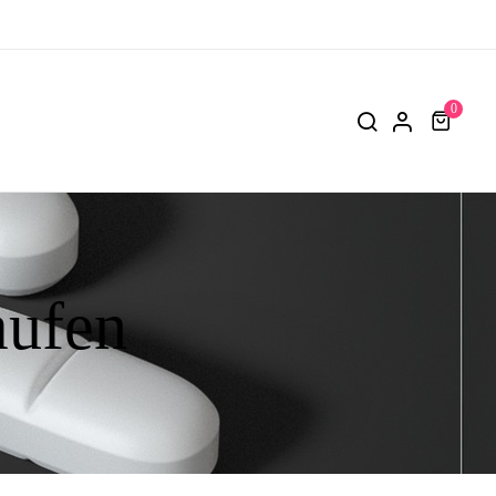
0
ufen​