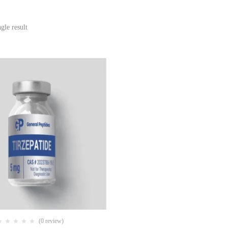
gle result
(0 review)