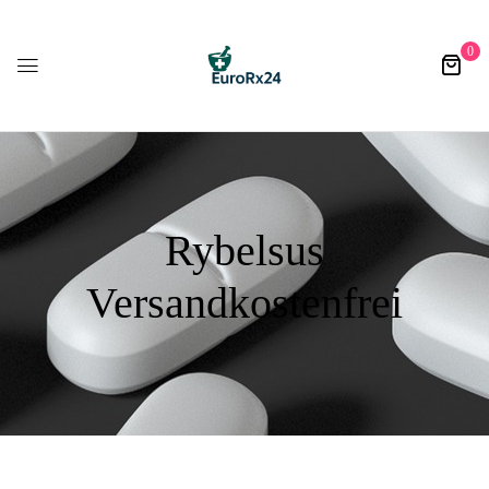
0
Rybelsus
Versandkostenfrei