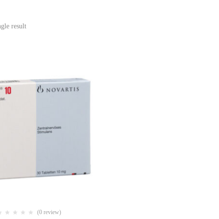
gle result
(0 review)