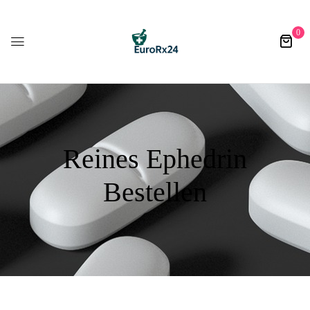
0
Reines Ephedrin
Bestellen