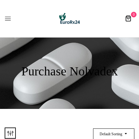
0
Purchase Nolvadex​
Default Sorting