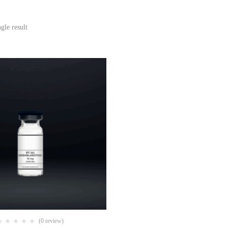
gle result
(0 review)