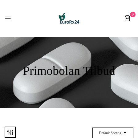
0
Primobolan Tilbud
Default Sorting