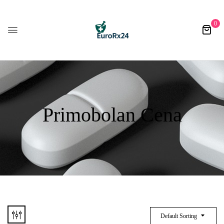
0
Primobolan Cena
Default Sorting