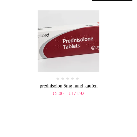
prednisolon 5mg hund kaufen
€
5.00
–
€
171.92