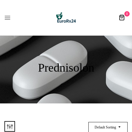
0
Prednisolon​
Default Sorting