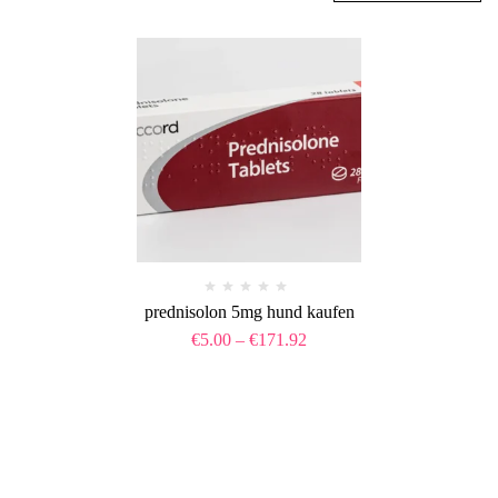
prednisolon 5mg hund kaufen
€
5.00
–
€
171.92