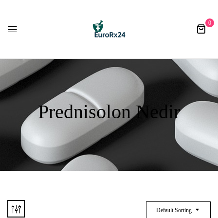
0
Prednisolon Nedir​
Default Sorting