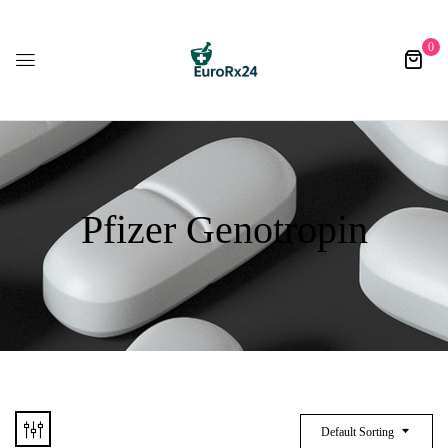
0
Pfizer Genotropin
Default Sorting