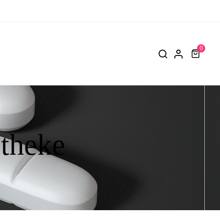
0
otheke