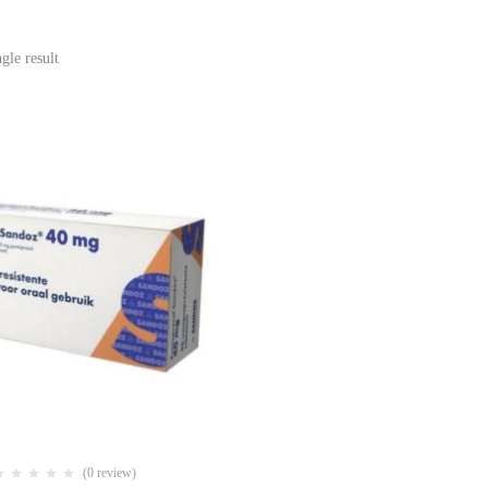
gle result
(0 review)