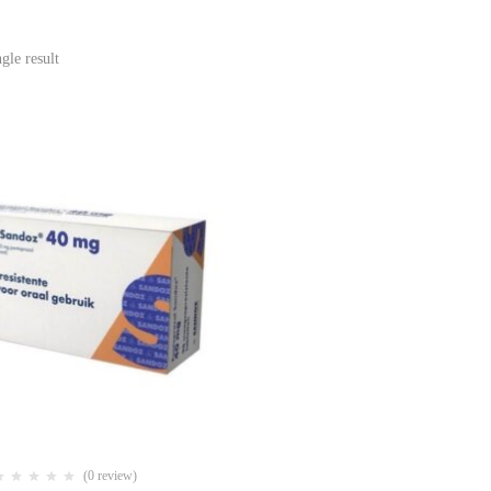
gle result
(0 review)