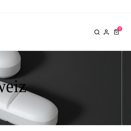
0
weiz