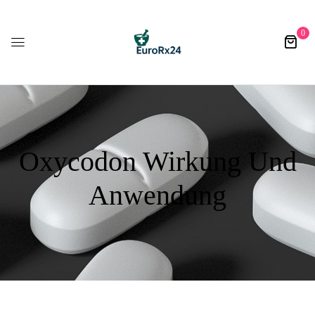
0
Oxycodon Wirkung Und
Anwendung