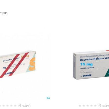
esults
(0 review)
(0 revie