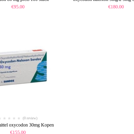
€
95.00
€
180.00
(0 review)
ittel oxycodon 30mg Kopen
€
155.00