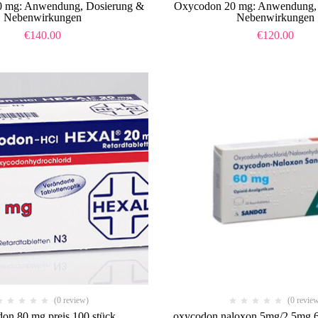
 mg: Anwendung, Dosierung &
Oxycodon 20 mg: Anwendung,
Nebenwirkungen
Nebenwirkungen
€
140.00
€
120.00
(0 review)
(0 revie
on 80 mg preis 100 stück​
oxycodon naloxon 5mg/2 5mg 