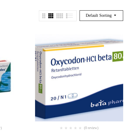
Default Sorting
w)
(0 review)