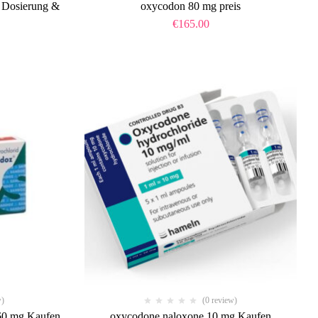
 Dosierung &
oxycodon 80 mg preis
€
165.00
w)
(0 review)
60 mg Kaufen
oxycodone naloxone 10 mg Kaufen