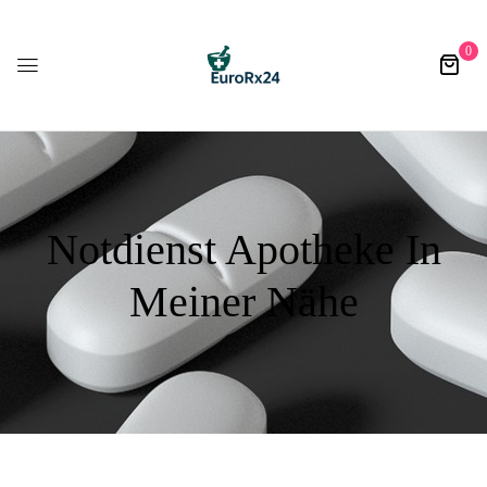
0
Notdienst Apotheke In
Meiner Nähe​