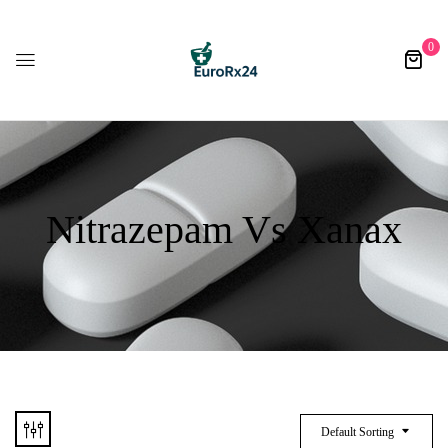
0
Nitrazepam Vs Xanax
Default Sorting